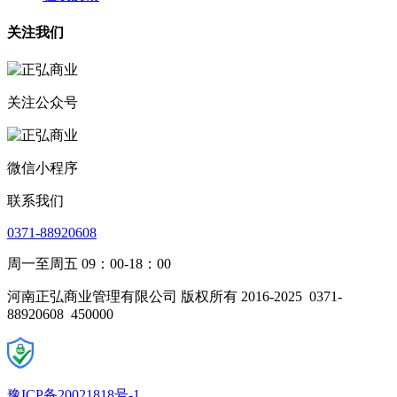
关注我们
关注公众号
微信小程序
联系我们
0371-88920608
周一至周五 09：00-18：00
河南正弘商业管理有限公司 版权所有 2016-2025
0371-
88920608
450000
豫ICP备20021818号-1