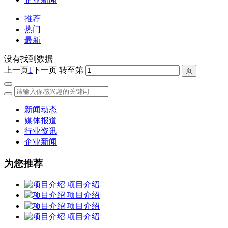
推荐
热门
最新
没有找到数据
上一页
1
下一页
转至第
新闻动态
媒体报道
行业资讯
企业新闻
为您推荐
项目介绍
项目介绍
项目介绍
项目介绍