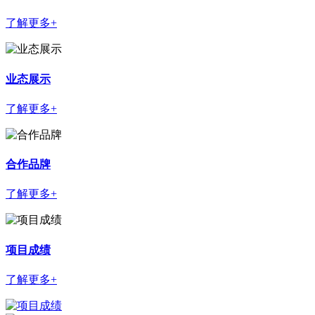
了解更多+
业态展示
了解更多+
合作品牌
了解更多+
项目成绩
了解更多+