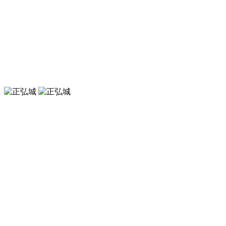
青年欢聚场 世界奇遇地
正弘汇
青年欢聚场 世界奇遇地
正弘城
停机坪派对
正弘城
停机坪派对