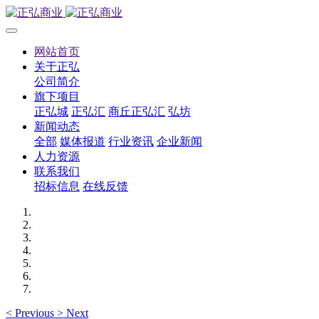
网站首页
关于正弘
公司简介
旗下项目
正弘城
正弘汇
商丘正弘汇
弘坊
新闻动态
全部
媒体报道
行业资讯
企业新闻
人力资源
联系我们
招标信息
在线反馈
<
Previous
>
Next