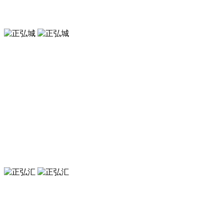
潮流 人文 艺术 生活
正弘城
潮流 人文 艺术 生活
正弘城
潮流 人文 艺术 生活
正弘汇