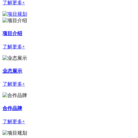
了解更多+
项目介绍
了解更多+
业态展示
了解更多+
合作品牌
了解更多+