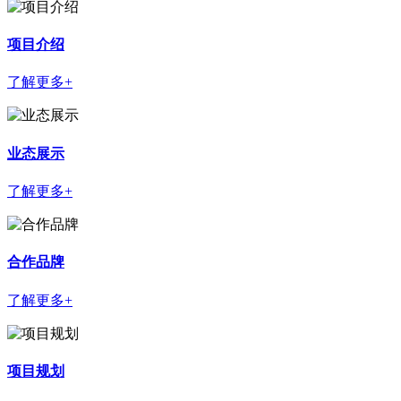
项目介绍
了解更多+
业态展示
了解更多+
合作品牌
了解更多+
项目规划