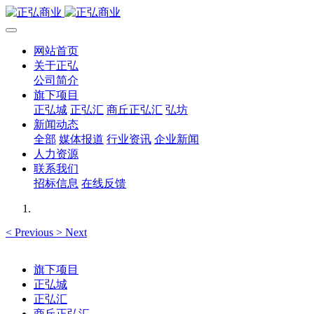
网站首页
关于正弘
公司简介
旗下项目
正弘城
正弘汇
商丘正弘汇
弘坊
新闻动态
全部
媒体报道
行业资讯
企业新闻
人力资源
联系我们
招标信息
在线反馈
<
Previous
>
Next
旗下项目
正弘城
正弘汇
商丘正弘汇