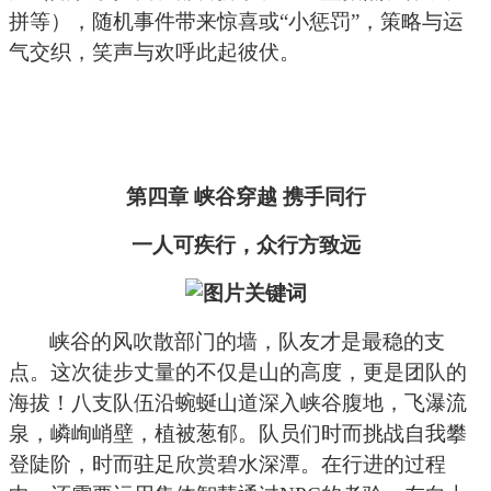
拼等），随机事件带来惊喜或“小惩罚”，策略与运
气交织，笑声与欢呼此起彼伏。
第四章 峡谷穿越 携手同行
一人可疾行，众行方致远
峡谷的风吹散部门的墙，队友才是最稳的支
点。这次徒步丈量的不仅是山的高度，更是团队的
海拔！八支队伍沿蜿蜒山道深入峡谷腹地，飞瀑流
泉，嶙峋峭壁，植被葱郁。队员们时而挑战自我攀
登陡阶，时而驻足欣赏碧水深潭。在行进的过程