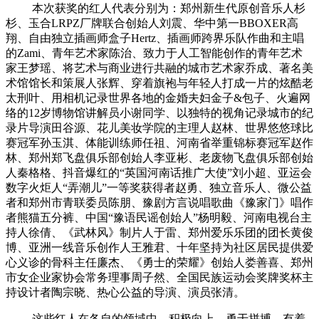
本次获奖的红人代表分别为：郑州新生代原创音乐人杉
杉、玉合LRPZ厂牌联合创始人刘震、华中第一BBOXER高
翔、自由独立插画师盒子Hertz、插画师跨界乐队作曲和主唱
的Zami、青年艺术家陈治、致力于人工智能创作的青年艺术
家王梦瑶、将艺术与商业进行共融的城市艺术家乔成、著名美
术馆馆长和策展人张辉、穿着旗袍与年轻人打成一片的炫酷老
太刑叶、用相机记录世界各地的金婚夫妇金子&包子、火遍网
络的12岁博物馆讲解员小谢同学、以独特的视角记录城市的纪
录片导演田谷源、花儿美妆学院的主理人赵林、世界悠悠球比
赛冠军孙玉淇、体能训练师任祖、河南省举重锦标赛冠军赵作
林、郑州郑飞盘俱乐部创始人李亚彬、老废物飞盘俱乐部创始
人秦格格、抖音爆红的“英国河南话推广大使”刘小超、亚运会
数字火炬人“弄潮儿”一等奖获得者赵勇、独立音乐人、微公益
者和郑州市青联委员陈朋、豫剧方言说唱歌曲《豫家门》唱作
者熊猫五分裤、中国“豫语民谣创始人”杨明毅、河南电视台主
持人徐倩、《武林风》制片人于雷、郑州爱乐乐团的团长黄俊
博、亚洲一线音乐创作人王雅君、十年坚持为社区居民提供爱
心义诊的骨科主任廉杰、《勇士的荣耀》创始人娄善喜、郑州
市女企业家协会常务理事周子然、全国民族运动会奖牌奖杯主
持设计者陶宗晓、热心公益的导演、演员张清。
这些红人在各自的领域中，积极向上、勇于拼搏，有着