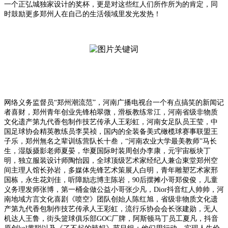
一个正弘城独家设计的奖杯，更是对这些红人们所作所为的肯定，同
时鼓励更多郑州人在自己的生活领域里发光发热！
网络义务监督员“郑州潮流范”，河南广播电视台一个有点搞笑的新闻记
者喜财，郑州青年创业先锋柏翠微，滑板教练常江，河南省级非物质
文化遗产第九代香包制作技艺传承人王彩虹，河南女足队员王莹，中
国足球协会精英教练员李昊祯，国内的全装备美式橄榄球赛事联盟王
子乐，郑州無名之辈训练营队长十叁，“河南农业大学最美教师”马长
生，湿版摄影老师夏晏，华夏国际时装周创办李康，元宇宙板块丁
明，独立服装设计师陶怡园，全球顶级艺术家经纪人兼仚東堂郑州空
间主理人馆长孙岩，多媒体先锋艺术策展人白明，青年雕塑艺术家邢
国栋，永生花刘佳，听障励志博主陈岩，90后摆摊小哥郑俊俊，儿童
义务理发师张博，第一桶金做公益小哥张少凡，Dior抖音红人帅帅，河
南地域方言文化喜剧《喷空》团队创始人陈红旭，省级非物质文化遗
产第九代香包制作技艺传承人王彩虹，流行乐协会会长张建勋，无人
机达人王鲁，街头篮球俱乐部GOC厂牌，阿斯顿马丁员工夏凡，抖音