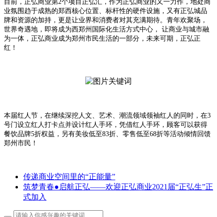
目前，正弘商业第2个项目正弘汇，作为正弘商业的又一力作，地处商
业氛围趋于成熟的郑西核心位置、标杆性的硬件设施，又有正弘城品
牌和资源的加持，更是让业界和消费者对其充满期待。青年欢聚场，
世界奇遇地，即将成为西郑州国际化生活方式中心， 让商业与城市融
为一体，正弘商业成为郑州市民生活的一部分，未来可期，正弘正
红！
本届红人节，在继续深挖人文、艺术、潮流领域领袖红人的同时，在3
号门设立红人打卡点并设计红人手环，凭借红人手环，顾客可以获得
餐饮品牌5折权益，另有美妆低至83折、零售低至68折等活动倾情回馈
郑州市民！
传递商业空间里的“正能量”
筑梦青春●启航正弘——欢迎正弘商业2021届“正弘生”正
式加入