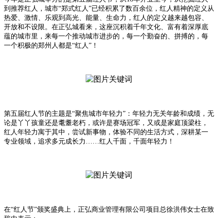
到推荐红人，城市“郑式红人”已经积累了数百余位，红人精神的定义从
热爱、激情、乐观到高光、能量、生命力，红人的定义越来越包容、
开放和不设限。在正弘城看来，这座沉积着千年文化、富有着深厚底
蕴的城市里，来每一个推动城市进步的，每一个勤奋的、拼搏的，每
一个积极的郑州人都是“红人”！
第五届红人节的主题是“聚焦城市年轻力”：年轻力无关年龄和成绩，无
论是丫丫孩童还是耄耋老朽，或许是赛场冠军，又或是家庭顶梁柱，
红人年轻力寓于其中，尝试新事物，体验不同的生活方式，深耕某一
专业领域，追求多元成长力……红人千面，千面年轻力！
在“红人节”颁奖盛典上，正弘商业管理有限公司项目总徐洪伟女士在致